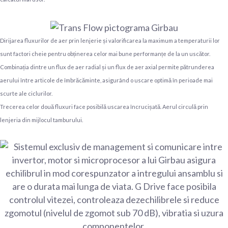
Dirijarea fluxurilor de aer prin lenjerie și valorificarea la maximum a temperaturii lor
sunt factori cheie pentru obținerea celor mai bune performanțe de la un uscător.
Combinația dintre un flux de aer radial și un flux de aer axial permite pătrunderea
aerului între articole de îmbrăcăminte, asigurând o uscare optimă în perioade mai
scurte ale ciclurilor.
Trecerea celor două fluxuri face posibilă uscarea încrucișată. Aerul circulă prin
lenjeria din mijlocul tamburului.