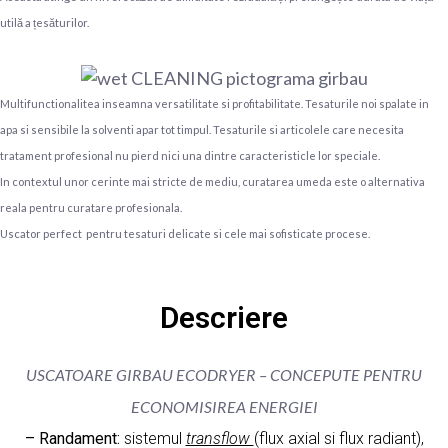
utilă a țesăturilor.
Multifunctionalitea inseamna versatilitate si profitabilitate. Tesaturile noi spalate in
apa si sensibile la solventi apar tot timpul. Tesaturile si articolele care necesita
tratament profesional nu pierd nici una dintre caracteristicle lor speciale.
In contextul unor cerinte mai stricte de mediu, curatarea umeda este o alternativa
reala pentru curatare profesionala.
Uscator perfect pentru tesaturi delicate si cele mai sofisticate procese.
Descriere
USCATOARE GIRBAU ECODRYER – CONCEPUTE PENTRU
ECONOMISIREA ENERGIEI
– Randament:
sistemul
transflow
(flux axial si flux radiant),