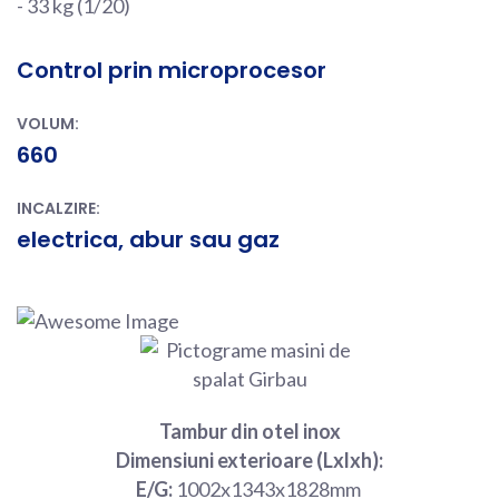
- 33 kg (1/20)
Control prin microprocesor
VOLUM:
660
INCALZIRE:
electrica, abur sau gaz
Tambur din otel inox
Dimensiuni exterioare (Lxlxh):
E/G:
1002x1343x1828mm