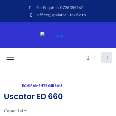
For Enquiries
0726385162
office@spalatorii-textile.ro
ECHIPAMENTE GIRBAU
Uscator ED 660
Capacitate: