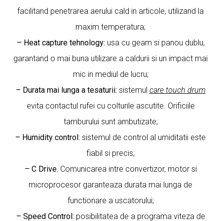
facilitand penetrarea aerului cald in articole, utilizand la
maxim temperatura;
– Heat capture tehnology:
usa cu geam si panou dublu,
garantand o mai buna utilizare a caldurii si un impact mai
mic in mediul de lucru;
– Durata mai lunga a tesaturii:
sistemul
care touch drum
evita contactul rufei cu colturile ascutite. Orificiile
tamburului sunt ambutizate;
– Humidity control:
sistemul de control al umiditatii este
fiabil si precis;
– C Drive.
Comunicarea intre convertizor, motor si
microprocesor garanteaza durata mai lunga de
functionare a uscatorului;
– Speed Control:
posibilitatea de a programa viteza de