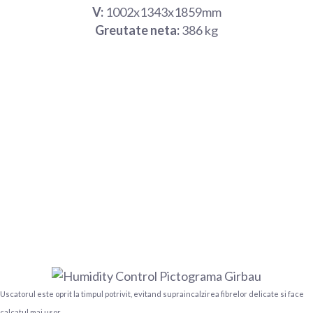
V:
1002x1343x1859mm
Greutate neta:
386 kg
Uscatorul este oprit la timpul potrivit, evitand supraincalzirea fibrelor delicate si face
calcatul mai usor.