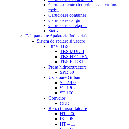
Carucior pentru lenjerie uscata cu fund
mobil
Carucioare container
Carucioare cangur
Carucioare cu etajera
Stativ
Echipamente Spalatorie Industriala
Sistem de spalare si uscare
Tunel TBS
TBS MULTI
TBS HYGIEN
TBS FLEXI
Presa hidroextractore
SPR 50
Uscatoare Girbau
ST 2700
ST 1302
ST 100
Conveior
CED+
Benzi transportatoare
HT – 06
IS – 06
HT – 11