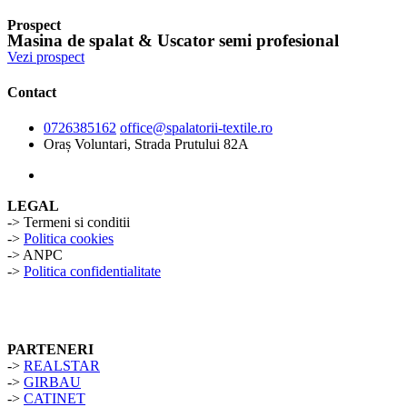
Prospect
Masina de spalat & Uscator semi profesional
Vezi prospect
Contact
0726385162
office@spalatorii-textile.ro
Oraș Voluntari, Strada Prutului 82A
LEGAL
-> Termeni si conditii
->
Politica cookies
-> ANPC
->
Politica confidentialitate
PARTENERI
->
REALSTAR
->
GIRBAU
->
CATINET