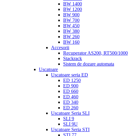
BW 1400
BW 1200
BW 900
BW 700
BW 450
BW 380
BW 260
BW 160
Accesorii
Recuperator AS200, RT500/1000
Stackrack
Sistem de dozare automata
Uscatoare
Uscatoare seria ED
ED 1250
ED 900
ED 660
ED 460
ED 340
ED 260
Uscatoare Seria SLI
SLI 9
SLI 9U
Uscatoare Seria STI
STI 77