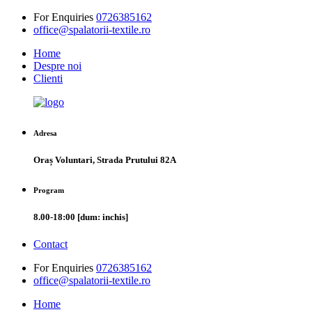
For Enquiries
0726385162
office@spalatorii-textile.ro
Home
Despre noi
Clienti
Adresa
Oraș Voluntari, Strada Prutului 82A
Program
8.00-18:00 [dum: inchis]
Contact
For Enquiries
0726385162
office@spalatorii-textile.ro
Home