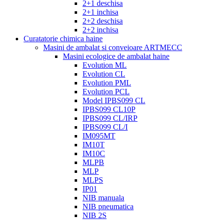
2+1 deschisa
2+1 inchisa
2+2 deschisa
2+2 inchisa
Curatatorie chimica haine
Masini de ambalat si conveioare ARTMECC
Masini ecologice de ambalat haine
Evolution ML
Evolution CL
Evolution PML
Evolution PCL
Model IPBS099 CL
IPBS099 CL10P
IPBS099 CL/IRP
IPBS099 CL/I
IM095MT
IM10T
IM10C
MLPB
MLP
MLPS
IP01
NIB manuala
NIB pneumatica
NIB 2S