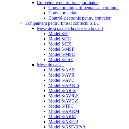
Conveioare pentru transport haine
Conveior compartimentat sau continuu
Conveior aerian
Control electronic pentru conveior
Echipament pentru finisat confectii SILC
Mese de scos pete la rece sau la cald
Model S/F
Model S/FC
Model S/EX
Model S/MSF
Model S/MSC
Model S/PSE
Mese de calcat
Model S/AAR
Model S/AVR
Model S/AVC
Model S/AAR-S
Model S/AR-S
Model S/AVR-S
Model S/AVC-S
Model S/TPC
Model S/AARM
Model S/ARM
Model S/ASF-B
Model S/ASF-BP-A