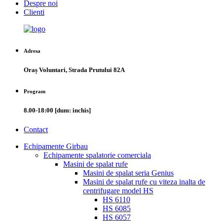
Despre noi
Clienti
Adresa
Oraș Voluntari, Strada Prutului 82A
Program
8.00-18:00 [dum: inchis]
Contact
Echipamente Girbau
Echipamente spalatorie comerciala
Masini de spalat rufe
Masini de spalat seria Genius
Masini de spalat rufe cu viteza inalta de
centrifugare model HS
HS 6110
HS 6085
HS 6057