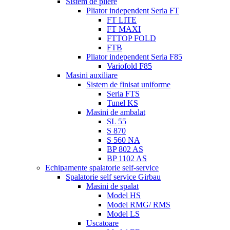
Sistem de pliere
Pliator independent Seria FT
FT LITE
FT MAXI
FTTOP FOLD
FTB
Pliator independent Seria F85
Variofold F85
Masini auxiliare
Sistem de finisat uniforme
Seria FTS
Tunel KS
Masini de ambalat
SL 55
S 870
S 560 NA
BP 802 AS
BP 1102 AS
Echipamente spalatorie self-service
Spalatorie self service Girbau
Masini de spalat
Model HS
Model RMG/ RMS
Model LS
Uscatoare