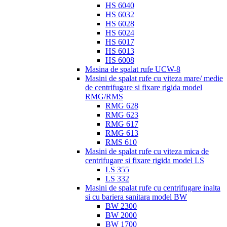
HS 6040
HS 6032
HS 6028
HS 6024
HS 6017
HS 6013
HS 6008
Masina de spalat rufe UCW-8
Masini de spalat rufe cu viteza mare/ medie
de centrifugare si fixare rigida model
RMG/RMS
RMG 628
RMG 623
RMG 617
RMG 613
RMS 610
Masini de spalat rufe cu viteza mica de
centrifugare si fixare rigida model LS
LS 355
LS 332
Masini de spalat rufe cu centrifugare inalta
si cu bariera sanitara model BW
BW 2300
BW 2000
BW 1700