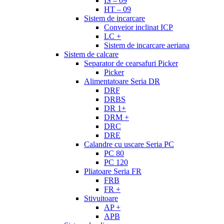
IS – 09
HT – 09
Sistem de incarcare
Conveior inclinat ICP
LC +
Sistem de incarcare aeriana
Sistem de calcare
Separator de cearsafuri Picker
Picker
Alimentatoare Seria DR
DRF
DRBS
DR 1+
DRM +
DRC
DRE
Calandre cu uscare Seria PC
PC 80
PC 120
Pliatoare Seria FR
FRB
FR +
Stivuitoare
AP +
APB