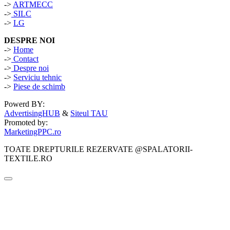
->
ARTMECC
->
SILC
->
LG
DESPRE NOI
->
Home
->
Contact
->
Despre noi
->
Serviciu tehnic
->
Piese de schimb
Powerd BY:
AdvertisingHUB
&
Siteul TAU
Promoted by:
MarketingPPC.ro
TOATE DREPTURILE REZERVATE @SPALATORII-
TEXTILE.RO