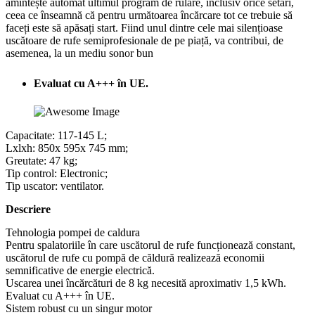
amintește automat ultimul program de rulare, inclusiv orice setări,
ceea ce înseamnă că pentru următoarea încărcare tot ce trebuie să
faceți este să apăsați start. Fiind unul dintre cele mai silențioase
uscătoare de rufe semiprofesionale de pe piață, va contribui, de
asemenea, la un mediu sonor bun
Evaluat cu A+++ în UE.
Capacitate: 117-145 L;
Lxlxh: 850x 595x 745 mm;
Greutate: 47 kg;
Tip control: Electronic;
Tip uscator: ventilator.
Descriere
Tehnologia pompei de caldura
Pentru spalatoriile în care uscătorul de rufe funcționează constant,
uscătorul de rufe cu pompă de căldură realizează economii
semnificative de energie electrică.
Uscarea unei încărcături de 8 kg necesită aproximativ 1,5 kWh.
Evaluat cu A+++ în UE.
Sistem robust cu un singur motor