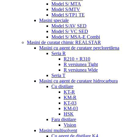
Model S/ MTA
Model S/MTV
Model S/TP1 TE
Masini speciale
Model S/AV SED
Model S/ VC SED
Model S/ MSA-E Combi
Masini de curatat chimic REALSTAR
Masini cu agent de curatare percloretilena
Seria R
R210 + R310
R versiunea Tight
R versiunea Wide
Seria T
Masini cu agent de curatare hidrocarbura
Cu distilare
KT-R
KM-R
KT-03
KM-03
HSK
Fara distilare
Vision
Masini multisolvent
Cu agent de distilare K4