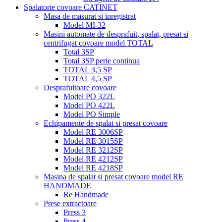
Spalatorie covoare CATINET
Masa de masurat si inregistrat
Model MI-32
Masini automate de desprafuit, spalat, presat si
centrifugat covoare model TOTAL
Total 3SP
Total 3SP perie continua
TOTAL 3,5 SP
TOTAL 4,5 SP
Desprafuitoare covoare
Model PO 322L
Model PO 422L
Model PO Simple
Echipamente de spalat si presat covoare
Model RE 3006SP
Model RE 3015SP
Model RE 3212SP
Model RE 4212SP
Model RE 4218SP
Masina de spalat si presat covoare model RE
HANDMADE
Re Handmade
Prese extractoare
Press 3
Press 4