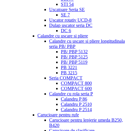
STI 54
Uscatoare Seria SE
SE 7
Uscator rotativ UCD-8
Dulap uscator seria DC
DC 6
Calandre cu uscare si pliere
Calandre cu uscare si pliere longitudinala
seria PB/ PBP
PB/ PBP 5132
PB/ PBP 5125
PB/ PBP 5119
PB 3221
PB 3215
Seria COMPACT
COMPACT 800
COMPACT 600
Calandre cu rola seria P
Calandru P 86
Calandru P 2510
Calandru P 2514
Carucioare pentru rufe
Carucioare pentru lenjerie umeda B250,
B420
Carucioare de clasificare