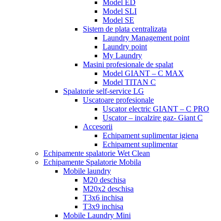
Model ED
Model SLI
Model SE
Sistem de plata centralizata
Laundry Management point
Laundry point
My Laundry
Masini profesionale de spalat
Model GIANT – C MAX
Model TITAN C
Spalatorie self-service LG
Uscatoare profesionale
Uscator electric GIANT – C PRO
Uscator – incalzire gaz- Giant C
Accesorii
Echipament suplimentar igiena
Echipament suplimentar
Echipamente spalatorie Wet Clean
Echipamente Spalatorie Mobila
Mobile laundry
M20 deschisa
M20x2 deschisa
T3x6 inchisa
T3x9 inchisa
Mobile Laundry Mini