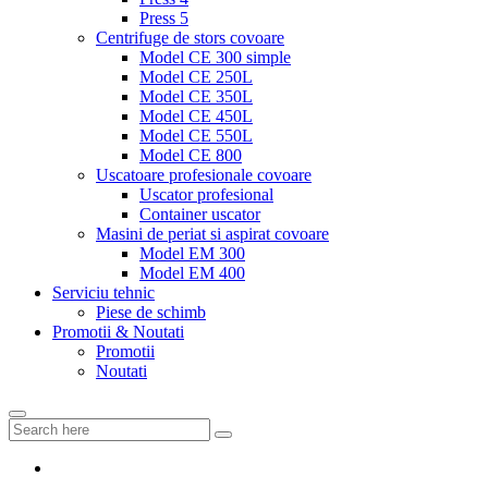
Press 5
Centrifuge de stors covoare
Model CE 300 simple
Model CE 250L
Model CE 350L
Model CE 450L
Model CE 550L
Model CE 800
Uscatoare profesionale covoare
Uscator profesional
Container uscator
Masini de periat si aspirat covoare
Model EM 300
Model EM 400
Serviciu tehnic
Piese de schimb
Promotii & Noutati
Promotii
Noutati