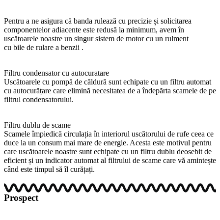
Pentru a ne asigura că banda rulează cu precizie și solicitarea
componentelor adiacente este redusă la minimum, avem în
uscătoarele noastre un singur sistem de motor cu un rulment
cu bile de rulare a benzii .
Filtru condensator cu autocuratare
Uscătoarele cu pompă de căldură sunt echipate cu un filtru automat
cu autocurățare care elimină necesitatea de a îndepărta scamele de pe
filtrul condensatorului.
Filtru dublu de scame
Scamele împiedică circulația în interiorul uscătorului de rufe ceea ce
duce la un consum mai mare de energie. Acesta este motivul pentru
care uscătoarele noastre sunt echipate cu un filtru dublu deosebit de
eficient și un indicator automat al filtrului de scame care vă amintește
când este timpul să îl curățați.
Prospect