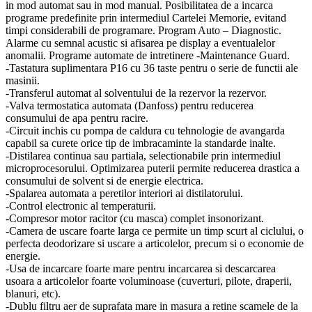
in mod automat sau in mod manual. Posibilitatea de a incarca
programe predefinite prin intermediul Cartelei Memorie, evitand
timpi considerabili de programare. Program Auto – Diagnostic.
Alarme cu semnal acustic si afisarea pe display a eventualelor
anomalii. Programe automate de intretinere -Maintenance Guard.
-Tastatura suplimentara P16 cu 36 taste pentru o serie de functii ale
masinii.
-Transferul automat al solventului de la rezervor la rezervor.
-Valva termostatica automata (Danfoss) pentru reducerea
consumului de apa pentru racire.
-Circuit inchis cu pompa de caldura cu tehnologie de avangarda
capabil sa curete orice tip de imbracaminte la standarde inalte.
-Distilarea continua sau partiala, selectionabile prin intermediul
microprocesorului. Optimizarea puterii permite reducerea drastica a
consumului de solvent si de energie electrica.
-Spalarea automata a peretilor interiori ai distilatorului.
-Control electronic al temperaturii.
-Compresor motor racitor (cu masca) complet insonorizant.
-Camera de uscare foarte larga ce permite un timp scurt al ciclului, o
perfecta deodorizare si uscare a articolelor, precum si o economie de
energie.
-Usa de incarcare foarte mare pentru incarcarea si descarcarea
usoara a articolelor foarte voluminoase (cuverturi, pilote, draperii,
blanuri, etc).
-Dublu filtru aer de suprafata mare in masura a retine scamele de la