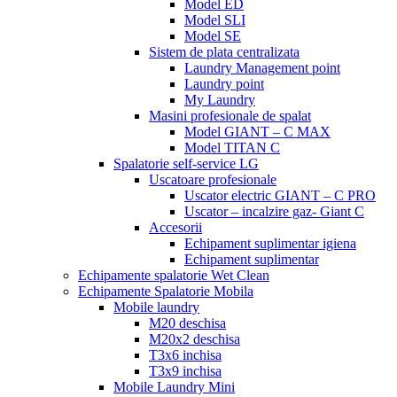
Model ED
Model SLI
Model SE
Sistem de plata centralizata
Laundry Management point
Laundry point
My Laundry
Masini profesionale de spalat
Model GIANT – C MAX
Model TITAN C
Spalatorie self-service LG
Uscatoare profesionale
Uscator electric GIANT – C PRO
Uscator – incalzire gaz- Giant C
Accesorii
Echipament suplimentar igiena
Echipament suplimentar
Echipamente spalatorie Wet Clean
Echipamente Spalatorie Mobila
Mobile laundry
M20 deschisa
M20x2 deschisa
T3x6 inchisa
T3x9 inchisa
Mobile Laundry Mini