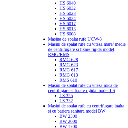
HS 6040
HS 6032
HS 6028
HS 6024
HS 6017
HS 6013
HS 6008
Masina de spalat rufe UCW-8
Masini de spalat rufe cu viteza mare/ medie
de centrifugare si fixare rigida model
RMG/RMS
RMG 628
RMG 623
RMG 617
RMG 613
RMS 610
Masini de spalat rufe cu viteza mica de
centrifugare si fixare rigida model LS
LS 355
LS 332
Masini de spalat rufe cu centrifugare inalta
si cu bariera sanitara model BW
BW 2300
BW 2000
BW 1700