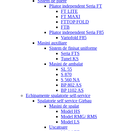
Sistem de pliere
Pliator independent Seria FT
FT LITE
FT MAXI
FTTOP FOLD
FTB
Pliator independent Seria F85
Variofold F85
Masini auxiliare
Sistem de finisat uniforme
Seria FTS
Tunel KS
Masini de ambalat
SL 55
S 870
S 560 NA
BP 802 AS
BP 1102 AS
Echipamente spalatorie self-service
Spalatorie self service Girbau
Masini de spalat
Model HS
Model RMG/ RMS
Model LS
Uscatoare