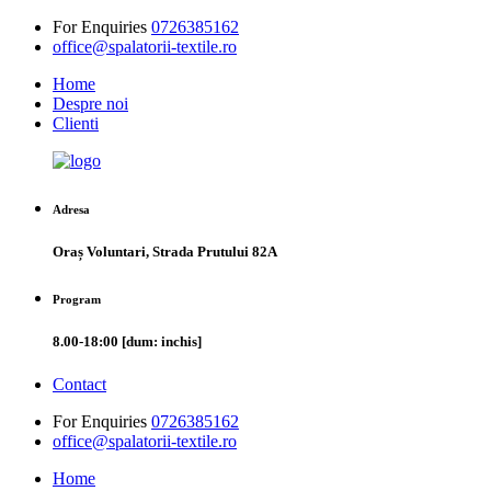
For Enquiries
0726385162
office@spalatorii-textile.ro
Home
Despre noi
Clienti
Adresa
Oraș Voluntari, Strada Prutului 82A
Program
8.00-18:00 [dum: inchis]
Contact
For Enquiries
0726385162
office@spalatorii-textile.ro
Home