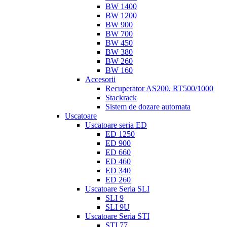
BW 1400
BW 1200
BW 900
BW 700
BW 450
BW 380
BW 260
BW 160
Accesorii
Recuperator AS200, RT500/1000
Stackrack
Sistem de dozare automata
Uscatoare
Uscatoare seria ED
ED 1250
ED 900
ED 660
ED 460
ED 340
ED 260
Uscatoare Seria SLI
SLI 9
SLI 9U
Uscatoare Seria STI
STI 77