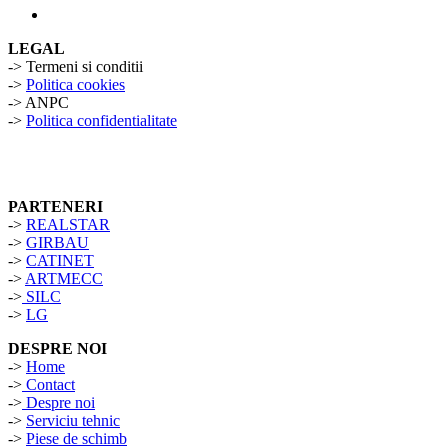
LEGAL
-> Termeni si conditii
->
Politica cookies
-> ANPC
->
Politica confidentialitate
PARTENERI
->
REALSTAR
->
GIRBAU
->
CATINET
->
ARTMECC
->
SILC
->
LG
DESPRE NOI
->
Home
->
Contact
->
Despre noi
->
Serviciu tehnic
->
Piese de schimb