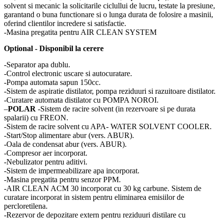
solvent si mecanic la solicitarile ciclullui de lucru, testate la presiune,
garantand o buna functionare si o lunga durata de folosire a masinii,
oferind clientilor incredere si satisfactie.
-Masina pregatita pentru AIR CLEAN SYSTEM
Optional - Disponibil la cerere
-Separator apa dublu.
-Control electronic uscare si autocuratare.
-Pompa automata sapun 150cc.
-Sistem de aspiratie distilator, pompa reziduuri si razuitoare distilator.
-Curatare automata distilator cu POMPA NOROI.
–
POLAR
-Sistem de racire solvent (in rezervoare si pe durata
spalarii) cu FREON.
-Sistem de racire solvent cu APA- WATER SOLVENT COOLER.
-Start/Stop alimentare abur (vers. ABUR).
-Oala de condensat abur (vers. ABUR).
-Compresor aer incorporat.
-Nebulizator pentru aditivi.
-Sistem de impermeabilizare apa incorporat.
-Masina pregatita pentru senzor PPM.
-AIR CLEAN ACM 30 incorporat cu 30 kg carbune. Sistem de
curatare incorporat in sistem pentru eliminarea emisiilor de
percloretilena.
-Rezervor de depozitare extern pentru reziduuri distilare cu