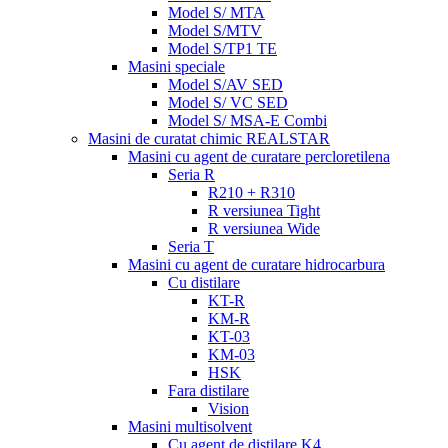
Model S/ MTA
Model S/MTV
Model S/TP1 TE
Masini speciale
Model S/AV SED
Model S/ VC SED
Model S/ MSA-E Combi
Masini de curatat chimic REALSTAR
Masini cu agent de curatare percloretilena
Seria R
R210 + R310
R versiunea Tight
R versiunea Wide
Seria T
Masini cu agent de curatare hidrocarbura
Cu distilare
KT-R
KM-R
KT-03
KM-03
HSK
Fara distilare
Vision
Masini multisolvent
Cu agent de distilare K4