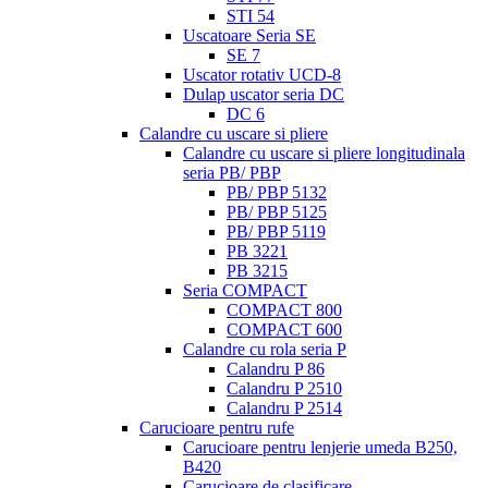
STI 54
Uscatoare Seria SE
SE 7
Uscator rotativ UCD-8
Dulap uscator seria DC
DC 6
Calandre cu uscare si pliere
Calandre cu uscare si pliere longitudinala
seria PB/ PBP
PB/ PBP 5132
PB/ PBP 5125
PB/ PBP 5119
PB 3221
PB 3215
Seria COMPACT
COMPACT 800
COMPACT 600
Calandre cu rola seria P
Calandru P 86
Calandru P 2510
Calandru P 2514
Carucioare pentru rufe
Carucioare pentru lenjerie umeda B250,
B420
Carucioare de clasificare