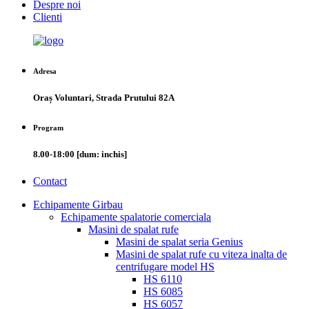
Despre noi
Clienti
Adresa
Oraș Voluntari, Strada Prutului 82A
Program
8.00-18:00 [dum: inchis]
Contact
Echipamente Girbau
Echipamente spalatorie comerciala
Masini de spalat rufe
Masini de spalat seria Genius
Masini de spalat rufe cu viteza inalta de
centrifugare model HS
HS 6110
HS 6085
HS 6057