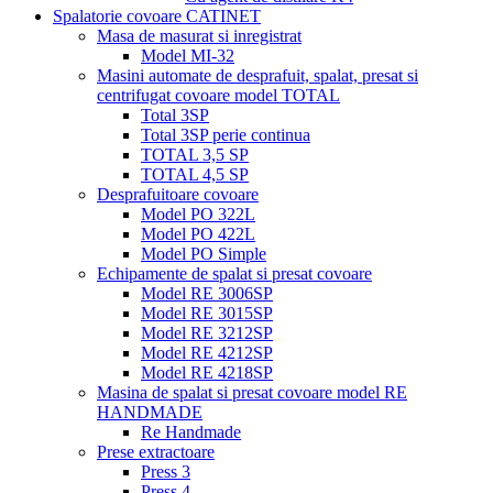
Spalatorie covoare CATINET
Masa de masurat si inregistrat
Model MI-32
Masini automate de desprafuit, spalat, presat si
centrifugat covoare model TOTAL
Total 3SP
Total 3SP perie continua
TOTAL 3,5 SP
TOTAL 4,5 SP
Desprafuitoare covoare
Model PO 322L
Model PO 422L
Model PO Simple
Echipamente de spalat si presat covoare
Model RE 3006SP
Model RE 3015SP
Model RE 3212SP
Model RE 4212SP
Model RE 4218SP
Masina de spalat si presat covoare model RE
HANDMADE
Re Handmade
Prese extractoare
Press 3
Press 4