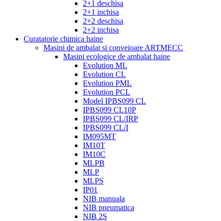
2+1 deschisa
2+1 inchisa
2+2 deschisa
2+2 inchisa
Curatatorie chimica haine
Masini de ambalat si conveioare ARTMECC
Masini ecologice de ambalat haine
Evolution ML
Evolution CL
Evolution PML
Evolution PCL
Model IPBS099 CL
IPBS099 CL10P
IPBS099 CL/IRP
IPBS099 CL/I
IM095MT
IM10T
IM10C
MLPB
MLP
MLPS
IP01
NIB manuala
NIB pneumatica
NIB 2S