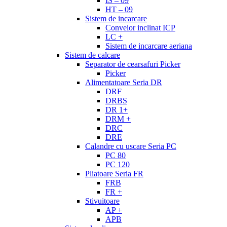
IS – 09
HT – 09
Sistem de incarcare
Conveior inclinat ICP
LC +
Sistem de incarcare aeriana
Sistem de calcare
Separator de cearsafuri Picker
Picker
Alimentatoare Seria DR
DRF
DRBS
DR 1+
DRM +
DRC
DRE
Calandre cu uscare Seria PC
PC 80
PC 120
Pliatoare Seria FR
FRB
FR +
Stivuitoare
AP +
APB