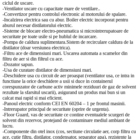
ciclul de uscare.
-Ventilator uscare cu capacitate mare de ventilare..
-Convertizor pentru controlul electronic al motorului de spalare.
-Incalzirea electrica sau cu abur. Boiler electric incorporat pentru
aburul necesar distilatorului electric.
-Sisteme de blocare electro-pneumatica si microintrerupatoare de
securitate pe toate usile si pe hublul de incarcare.
-Pompa de caldura suplimentara.Sistem de recirculare caldura de la
distilator (doar versiunea electrica).
-Filtru ace de dimensiuni mari. Uscarea automata a scamelor din
filtru de aer si din filtrul cu ace.
-Dozator sapun.
-Usa de curatare distilator de dimensiuni mari.
-Deschidere usa cu circuit de aer proaspat (ventilator usa, ce intra in
functiune la orice deschidere a usii si duce in containerul
corespunzator de carbune activ minimele reziduuri de gaz de solvent
rezultate la sfarsitul uscarii), asigurand un produs mai bun si un
calcat mai rapid si mai eficient.
-Panoul electric conform CEI EN 60204 – 1 pe frontul masinii.
-Intrerupator principal de securitate (oprire de urgenta).
-Floor Guard, vas de securitate ce contine eventualele scurgeri de
solvent din rezervor, protejand de contaminare mediul ambiant de
lucru.
-Componente din otel inox (cos, sectiune circulatie aer, corp filtru cu
ace, cutie filtru, distilator, condensator, separator apa), rezistente la