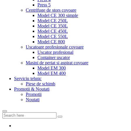
Press 5
Centrifuge de stors covoare
Model CE 300 simple
Model CE 250L
Model CE 350L
Model CE 450L
Model CE 550L
Model CE 800
Uscatoare profesionale covoare
Uscator profesional
Container uscator
Masini de periat si aspirat covoare
Model EM 300
Model EM 400
Serviciu tehnic
Piese de schimb
Promotii & Noutati
Promotii
Noutati