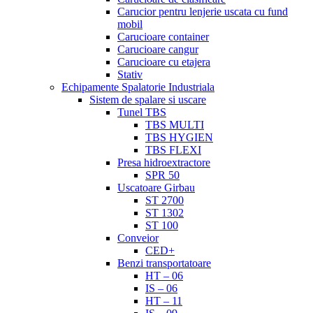
Carucior pentru lenjerie uscata cu fund
mobil
Carucioare container
Carucioare cangur
Carucioare cu etajera
Stativ
Echipamente Spalatorie Industriala
Sistem de spalare si uscare
Tunel TBS
TBS MULTI
TBS HYGIEN
TBS FLEXI
Presa hidroextractore
SPR 50
Uscatoare Girbau
ST 2700
ST 1302
ST 100
Conveior
CED+
Benzi transportatoare
HT – 06
IS – 06
HT – 11