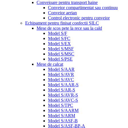
Conveioare pentru transport haine
Conveior compartimentat sau continuu
Conveior aerian
Control electronic pentru conveior
Echipament pentru finisat confectii SILC
Mese de scos pete la rece sau la cald
Model S/F
Model S/FC
Model S/EX
Model S/MSF
Model S/MSC
Model S/PSE
Mese de calcat
Model S/AAR
Model S/AVR
Model S/AVC
Model S/AAR-S
Model S/AR-S
Model S/AVR-S
Model S/AVC-S
Model S/TPC
Model S/AARM
Model S/ARM
Model S/ASF-B
Model S/ASF-BP-A