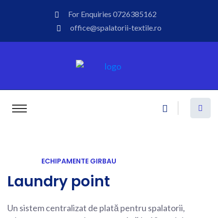
For Enquiries
0726385162
office@spalatorii-textile.ro
ECHIPAMENTE GIRBAU
Laundry point
Un sistem centralizat de plată pentru spalatorii,