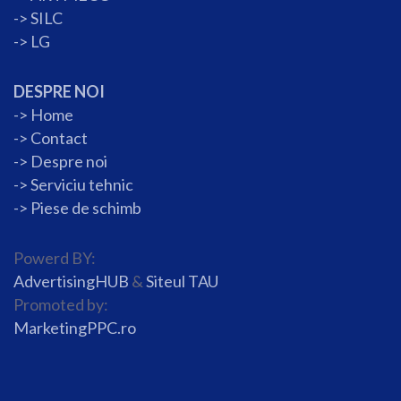
->
SILC
->
LG
DESPRE NOI
->
Home
->
Contact
->
Despre noi
->
Serviciu tehnic
->
Piese de schimb
Powerd BY:
AdvertisingHUB
&
Siteul TAU
Promoted by:
MarketingPPC.ro