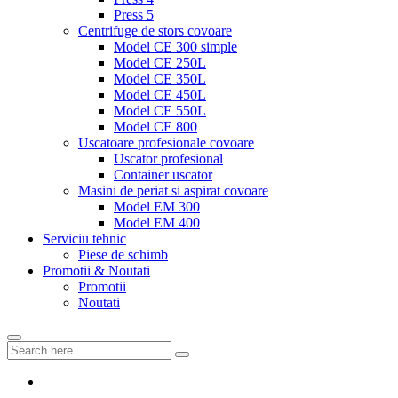
Press 5
Centrifuge de stors covoare
Model CE 300 simple
Model CE 250L
Model CE 350L
Model CE 450L
Model CE 550L
Model CE 800
Uscatoare profesionale covoare
Uscator profesional
Container uscator
Masini de periat si aspirat covoare
Model EM 300
Model EM 400
Serviciu tehnic
Piese de schimb
Promotii & Noutati
Promotii
Noutati