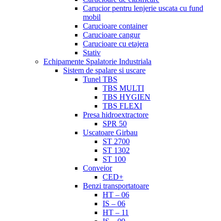
Carucior pentru lenjerie uscata cu fund
mobil
Carucioare container
Carucioare cangur
Carucioare cu etajera
Stativ
Echipamente Spalatorie Industriala
Sistem de spalare si uscare
Tunel TBS
TBS MULTI
TBS HYGIEN
TBS FLEXI
Presa hidroextractore
SPR 50
Uscatoare Girbau
ST 2700
ST 1302
ST 100
Conveior
CED+
Benzi transportatoare
HT – 06
IS – 06
HT – 11