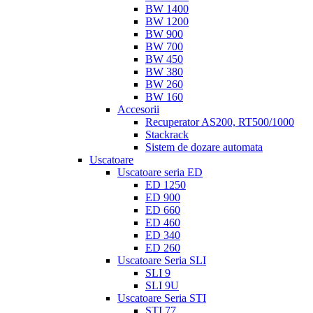
BW 1400
BW 1200
BW 900
BW 700
BW 450
BW 380
BW 260
BW 160
Accesorii
Recuperator AS200, RT500/1000
Stackrack
Sistem de dozare automata
Uscatoare
Uscatoare seria ED
ED 1250
ED 900
ED 660
ED 460
ED 340
ED 260
Uscatoare Seria SLI
SLI 9
SLI 9U
Uscatoare Seria STI
STI 77