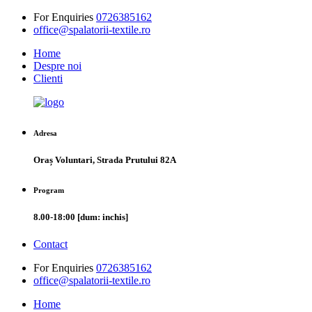
For Enquiries
0726385162
office@spalatorii-textile.ro
Home
Despre noi
Clienti
Adresa
Oraș Voluntari, Strada Prutului 82A
Program
8.00-18:00 [dum: inchis]
Contact
For Enquiries
0726385162
office@spalatorii-textile.ro
Home