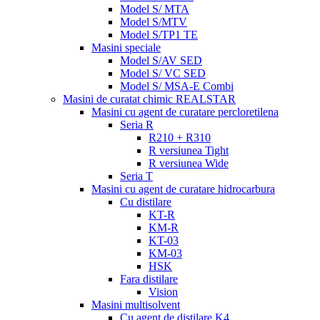
Model S/ MTA
Model S/MTV
Model S/TP1 TE
Masini speciale
Model S/AV SED
Model S/ VC SED
Model S/ MSA-E Combi
Masini de curatat chimic REALSTAR
Masini cu agent de curatare percloretilena
Seria R
R210 + R310
R versiunea Tight
R versiunea Wide
Seria T
Masini cu agent de curatare hidrocarbura
Cu distilare
KT-R
KM-R
KT-03
KM-03
HSK
Fara distilare
Vision
Masini multisolvent
Cu agent de distilare K4