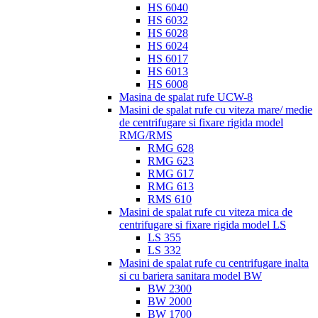
HS 6040
HS 6032
HS 6028
HS 6024
HS 6017
HS 6013
HS 6008
Masina de spalat rufe UCW-8
Masini de spalat rufe cu viteza mare/ medie
de centrifugare si fixare rigida model
RMG/RMS
RMG 628
RMG 623
RMG 617
RMG 613
RMS 610
Masini de spalat rufe cu viteza mica de
centrifugare si fixare rigida model LS
LS 355
LS 332
Masini de spalat rufe cu centrifugare inalta
si cu bariera sanitara model BW
BW 2300
BW 2000
BW 1700