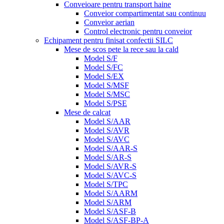
Conveioare pentru transport haine
Conveior compartimentat sau continuu
Conveior aerian
Control electronic pentru conveior
Echipament pentru finisat confectii SILC
Mese de scos pete la rece sau la cald
Model S/F
Model S/FC
Model S/EX
Model S/MSF
Model S/MSC
Model S/PSE
Mese de calcat
Model S/AAR
Model S/AVR
Model S/AVC
Model S/AAR-S
Model S/AR-S
Model S/AVR-S
Model S/AVC-S
Model S/TPC
Model S/AARM
Model S/ARM
Model S/ASF-B
Model S/ASF-BP-A