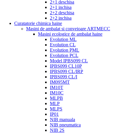
2+1 deschisa
2+1 inchisa
2+2 deschisa
2+2 inchisa
Curatatorie chimica haine
Masini de ambalat si conveioare ARTMECC
Masini ecologice de ambalat haine
Evolution ML
Evolution CL
Evolution PML
Evolution PCL
Model IPBS099 CL
IPBS099 CL10P
IPBS099 CL/IRP
IPBS099 CL/I
IM095MT
IM10T
IM10C
MLPB
MLP
MLPS
IP01
NIB manuala
NIB pneumatica
NIB 2S