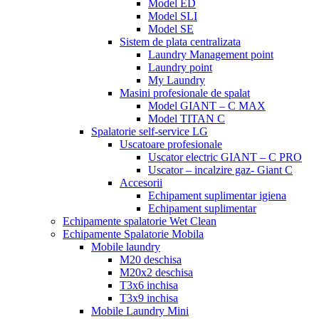
Model ED
Model SLI
Model SE
Sistem de plata centralizata
Laundry Management point
Laundry point
My Laundry
Masini profesionale de spalat
Model GIANT – C MAX
Model TITAN C
Spalatorie self-service LG
Uscatoare profesionale
Uscator electric GIANT – C PRO
Uscator – incalzire gaz- Giant C
Accesorii
Echipament suplimentar igiena
Echipament suplimentar
Echipamente spalatorie Wet Clean
Echipamente Spalatorie Mobila
Mobile laundry
M20 deschisa
M20x2 deschisa
T3x6 inchisa
T3x9 inchisa
Mobile Laundry Mini