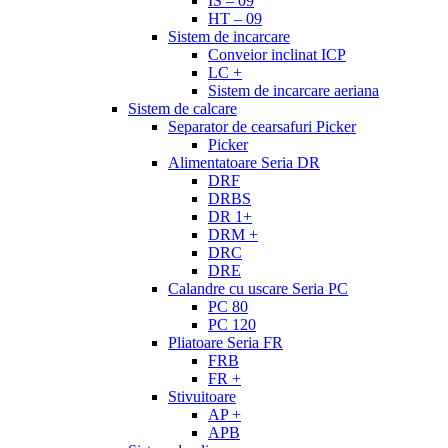
IS – 09
HT – 09
Sistem de incarcare
Conveior inclinat ICP
LC +
Sistem de incarcare aeriana
Sistem de calcare
Separator de cearsafuri Picker
Picker
Alimentatoare Seria DR
DRF
DRBS
DR 1+
DRM +
DRC
DRE
Calandre cu uscare Seria PC
PC 80
PC 120
Pliatoare Seria FR
FRB
FR +
Stivuitoare
AP +
APB