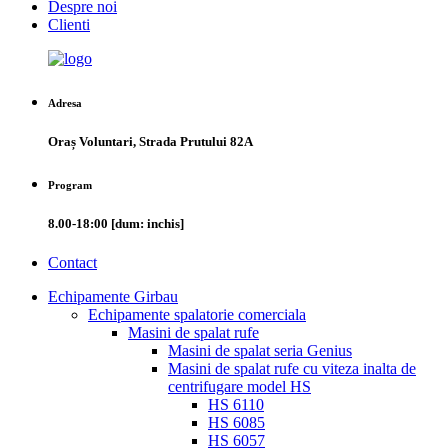
Despre noi
Clienti
Adresa
Oraș Voluntari, Strada Prutului 82A
Program
8.00-18:00 [dum: inchis]
Contact
Echipamente Girbau
Echipamente spalatorie comerciala
Masini de spalat rufe
Masini de spalat seria Genius
Masini de spalat rufe cu viteza inalta de
centrifugare model HS
HS 6110
HS 6085
HS 6057