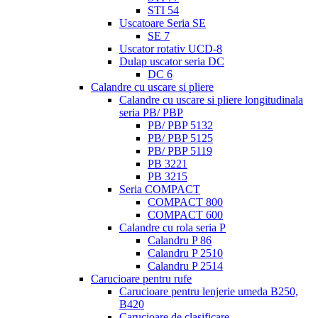
STI 54
Uscatoare Seria SE
SE 7
Uscator rotativ UCD-8
Dulap uscator seria DC
DC 6
Calandre cu uscare si pliere
Calandre cu uscare si pliere longitudinala
seria PB/ PBP
PB/ PBP 5132
PB/ PBP 5125
PB/ PBP 5119
PB 3221
PB 3215
Seria COMPACT
COMPACT 800
COMPACT 600
Calandre cu rola seria P
Calandru P 86
Calandru P 2510
Calandru P 2514
Carucioare pentru rufe
Carucioare pentru lenjerie umeda B250,
B420
Carucioare de clasificare