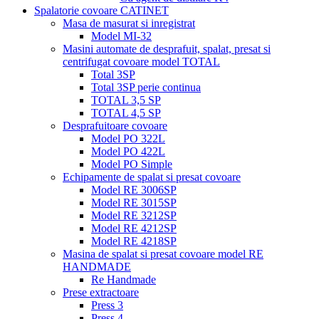
Spalatorie covoare CATINET
Masa de masurat si inregistrat
Model MI-32
Masini automate de desprafuit, spalat, presat si
centrifugat covoare model TOTAL
Total 3SP
Total 3SP perie continua
TOTAL 3,5 SP
TOTAL 4,5 SP
Desprafuitoare covoare
Model PO 322L
Model PO 422L
Model PO Simple
Echipamente de spalat si presat covoare
Model RE 3006SP
Model RE 3015SP
Model RE 3212SP
Model RE 4212SP
Model RE 4218SP
Masina de spalat si presat covoare model RE
HANDMADE
Re Handmade
Prese extractoare
Press 3
Press 4