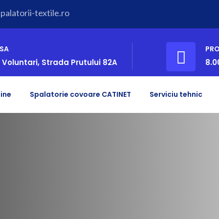
alatorii-textile.ro
SA
PR
 Voluntari, Strada Prutului 82A
8.0
ine
Spalatorie covoare CATINET
Serviciu tehnic