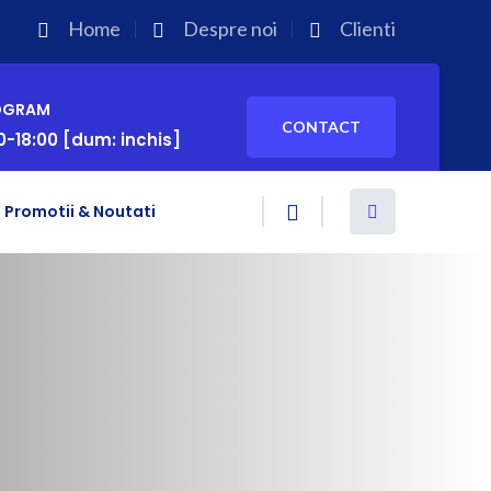
Home
Despre noi
Clienti
OGRAM
CONTACT
0-18:00 [dum: inchis]
Promotii & Noutati