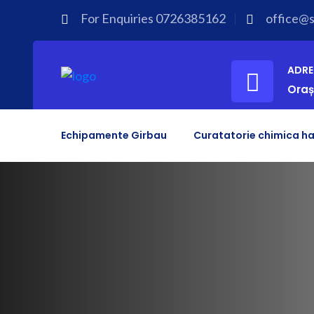
For Enquiries
0726385162
office@sp
ADRE
Oraș
Echipamente Girbau
Curatatorie chimica ha