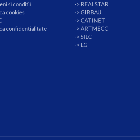
ni si conditii
->
REALSTAR
ica cookies
->
GIRBAU
C
->
CATINET
ica confidentialitate
->
ARTMECC
->
SILC
->
LG