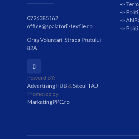
-> Terme
->
Polit
0726385162
-> ANP
office@spalatorii-textile.ro
->
Polit
Oraș Voluntari, Strada Prutului
82A
Powerd BY:
AdvertisingHUB
&
Siteul TAU
Promoted by:
MarketingPPC.ro