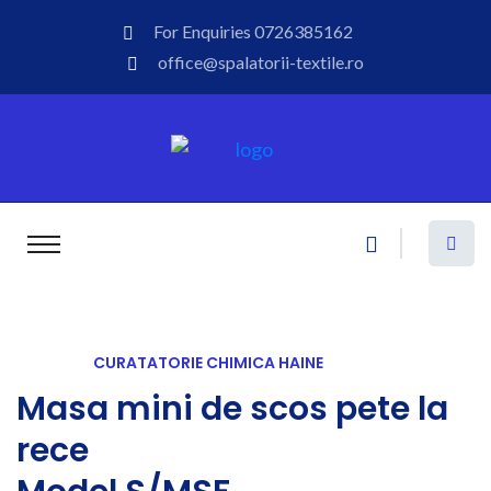
For Enquiries
0726385162
office@spalatorii-textile.ro
CURATATORIE CHIMICA HAINE
Masa mini de scos pete la
rece