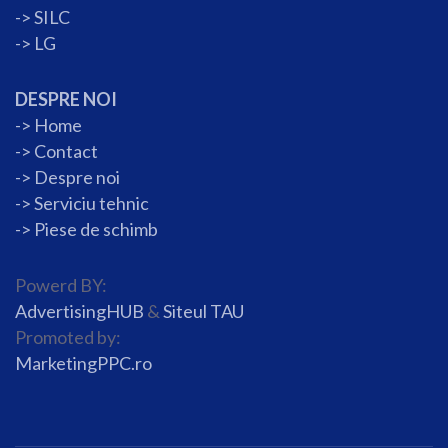
->
SILC
->
LG
DESPRE NOI
->
Home
->
Contact
->
Despre noi
->
Serviciu tehnic
->
Piese de schimb
Powerd BY:
AdvertisingHUB
&
Siteul TAU
Promoted by:
MarketingPPC.ro