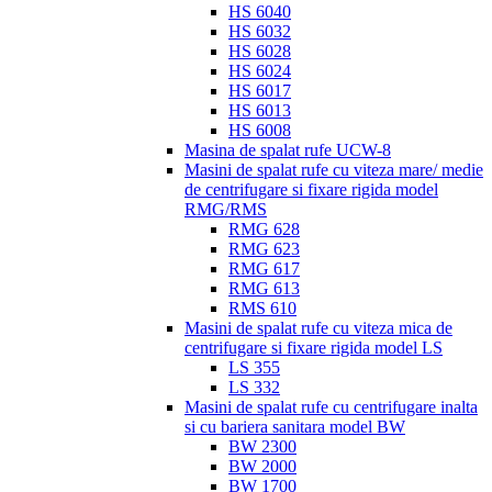
HS 6040
HS 6032
HS 6028
HS 6024
HS 6017
HS 6013
HS 6008
Masina de spalat rufe UCW-8
Masini de spalat rufe cu viteza mare/ medie
de centrifugare si fixare rigida model
RMG/RMS
RMG 628
RMG 623
RMG 617
RMG 613
RMS 610
Masini de spalat rufe cu viteza mica de
centrifugare si fixare rigida model LS
LS 355
LS 332
Masini de spalat rufe cu centrifugare inalta
si cu bariera sanitara model BW
BW 2300
BW 2000
BW 1700