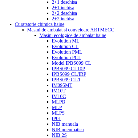
2+1 deschisa
2+1 inchisa
2+2 deschisa
2+2 inchisa
Curatatorie chimica haine
Masini de ambalat si conveioare ARTMECC
Masini ecologice de ambalat haine
Evolution ML
Evolution CL
Evolution PML
Evolution PCL
Model IPBS099 CL
IPBS099 CL10P
IPBS099 CL/IRP
IPBS099 CL/I
IM095MT
IM10T
IM10C
MLPB
MLP
MLPS
IP01
NIB manuala
NIB pneumatica
NIB 2S