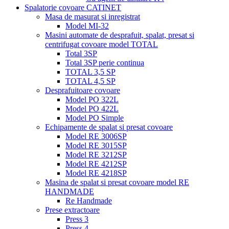
Spalatorie covoare CATINET
Masa de masurat si inregistrat
Model MI-32
Masini automate de desprafuit, spalat, presat si
centrifugat covoare model TOTAL
Total 3SP
Total 3SP perie continua
TOTAL 3,5 SP
TOTAL 4,5 SP
Desprafuitoare covoare
Model PO 322L
Model PO 422L
Model PO Simple
Echipamente de spalat si presat covoare
Model RE 3006SP
Model RE 3015SP
Model RE 3212SP
Model RE 4212SP
Model RE 4218SP
Masina de spalat si presat covoare model RE
HANDMADE
Re Handmade
Prese extractoare
Press 3
Press 4