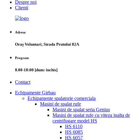
Despre noi
Clienti
Adresa
Oraș Voluntari, Strada Prutului 82A
Program
8.00-18:00 [dum: inchis]
Contact
Echipamente Girbau
Echipamente spalatorie comerciala
Masini de spalat rufe
Masini de spalat seria Genius
Masini de spalat rufe cu viteza inalta de
centrifugare model HS
HS 6110
HS 6085
HS 6057