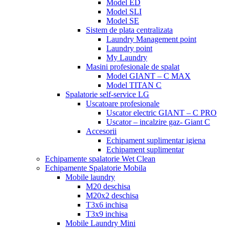
Model ED
Model SLI
Model SE
Sistem de plata centralizata
Laundry Management point
Laundry point
My Laundry
Masini profesionale de spalat
Model GIANT – C MAX
Model TITAN C
Spalatorie self-service LG
Uscatoare profesionale
Uscator electric GIANT – C PRO
Uscator – incalzire gaz- Giant C
Accesorii
Echipament suplimentar igiena
Echipament suplimentar
Echipamente spalatorie Wet Clean
Echipamente Spalatorie Mobila
Mobile laundry
M20 deschisa
M20x2 deschisa
T3x6 inchisa
T3x9 inchisa
Mobile Laundry Mini