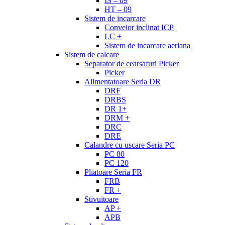
IS – 09
HT – 09
Sistem de incarcare
Conveior inclinat ICP
LC +
Sistem de incarcare aeriana
Sistem de calcare
Separator de cearsafuri Picker
Picker
Alimentatoare Seria DR
DRF
DRBS
DR 1+
DRM +
DRC
DRE
Calandre cu uscare Seria PC
PC 80
PC 120
Pliatoare Seria FR
FRB
FR +
Stivuitoare
AP +
APB