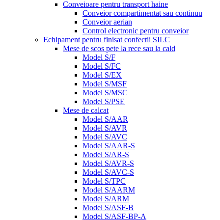
Conveioare pentru transport haine
Conveior compartimentat sau continuu
Conveior aerian
Control electronic pentru conveior
Echipament pentru finisat confectii SILC
Mese de scos pete la rece sau la cald
Model S/F
Model S/FC
Model S/EX
Model S/MSF
Model S/MSC
Model S/PSE
Mese de calcat
Model S/AAR
Model S/AVR
Model S/AVC
Model S/AAR-S
Model S/AR-S
Model S/AVR-S
Model S/AVC-S
Model S/TPC
Model S/AARM
Model S/ARM
Model S/ASF-B
Model S/ASF-BP-A