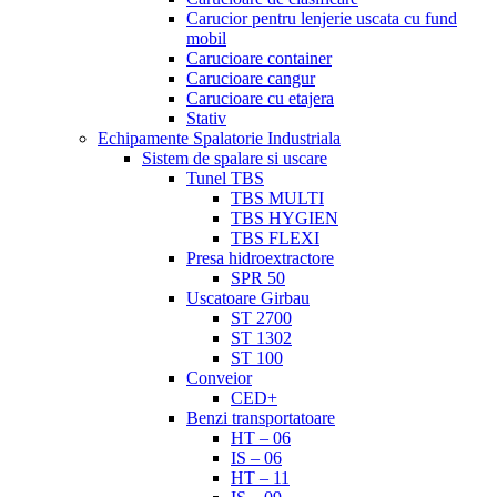
Carucior pentru lenjerie uscata cu fund
mobil
Carucioare container
Carucioare cangur
Carucioare cu etajera
Stativ
Echipamente Spalatorie Industriala
Sistem de spalare si uscare
Tunel TBS
TBS MULTI
TBS HYGIEN
TBS FLEXI
Presa hidroextractore
SPR 50
Uscatoare Girbau
ST 2700
ST 1302
ST 100
Conveior
CED+
Benzi transportatoare
HT – 06
IS – 06
HT – 11