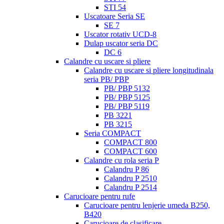
STI 54
Uscatoare Seria SE
SE 7
Uscator rotativ UCD-8
Dulap uscator seria DC
DC 6
Calandre cu uscare si pliere
Calandre cu uscare si pliere longitudinala
seria PB/ PBP
PB/ PBP 5132
PB/ PBP 5125
PB/ PBP 5119
PB 3221
PB 3215
Seria COMPACT
COMPACT 800
COMPACT 600
Calandre cu rola seria P
Calandru P 86
Calandru P 2510
Calandru P 2514
Carucioare pentru rufe
Carucioare pentru lenjerie umeda B250,
B420
Carucioare de clasificare