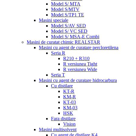
Model S/ MTA
Model S/MTV
Model S/TP1 TE
Masini speciale
Model S/AV SED
Model S/ VC SED
Model S/ MSA-E Combi
Masini de curatat chimic REALSTAR
Masini cu agent de curatare percloretilena
Seria R
R210 + R310
R versiunea Tight
R versiunea Wide
Seria T
Masini cu agent de curatare hidrocarbura
Cu distilare
KT-R
KM-R
KT-03
KM-03
HSK
Fara distilare
Vision
Masini multisolvent
Cu agent de distilare K4