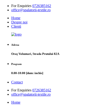
For Enquiries
0726385162
office@spalatorii-textile.ro
Home
Despre noi
Clienti
Adresa
Oraș Voluntari, Strada Prutului 82A
Program
8.00-18:00 [dum: inchis]
Contact
For Enquiries
0726385162
office@spalatorii-textile.ro
Home