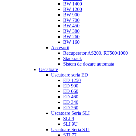
BW 1400
BW 1200
BW 900
BW 700
BW 450
BW 380
BW 260
BW 160
Accesorii
Recuperator AS200, RT500/1000
Stackrack
Sistem de dozare automata
Uscatoare
Uscatoare seria ED
ED 1250
ED 900
ED 660
ED 460
ED 340
ED 260
Uscatoare Seria SLI
SLI 9
SLI 9U
Uscatoare Seria STI
STI 77