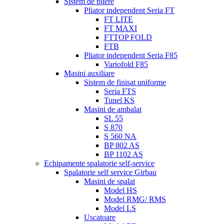
Sistem de pliere
Pliator independent Seria FT
FT LITE
FT MAXI
FTTOP FOLD
FTB
Pliator independent Seria F85
Variofold F85
Masini auxiliare
Sistem de finisat uniforme
Seria FTS
Tunel KS
Masini de ambalat
SL 55
S 870
S 560 NA
BP 802 AS
BP 1102 AS
Echipamente spalatorie self-service
Spalatorie self service Girbau
Masini de spalat
Model HS
Model RMG/ RMS
Model LS
Uscatoare