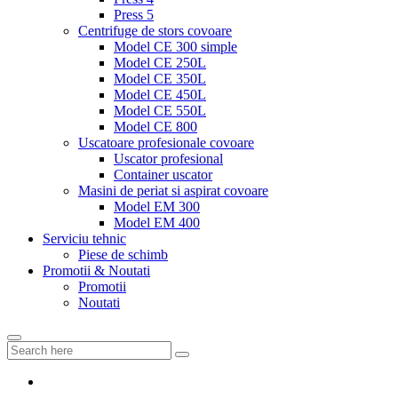
Press 5
Centrifuge de stors covoare
Model CE 300 simple
Model CE 250L
Model CE 350L
Model CE 450L
Model CE 550L
Model CE 800
Uscatoare profesionale covoare
Uscator profesional
Container uscator
Masini de periat si aspirat covoare
Model EM 300
Model EM 400
Serviciu tehnic
Piese de schimb
Promotii & Noutati
Promotii
Noutati