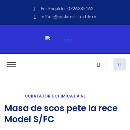
For Enquiries
0726385162
office@spalatorii-textile.ro
CURATATORIE CHIMICA HAINE
Masa de scos pete la rece
Model S/FC