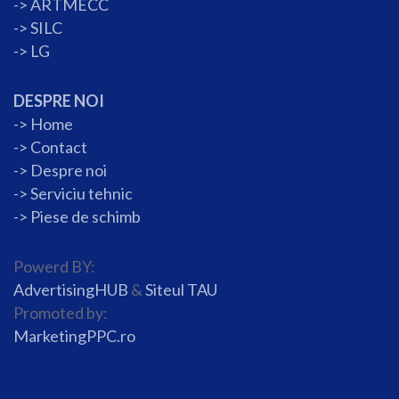
->
ARTMECC
->
SILC
->
LG
DESPRE NOI
->
Home
->
Contact
->
Despre noi
->
Serviciu tehnic
->
Piese de schimb
Powerd BY:
AdvertisingHUB
&
Siteul TAU
Promoted by:
MarketingPPC.ro