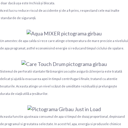
doar dacă ușa este închisă și blocata.
Acest lucru reduce riscul de accidente și de a fi prins, respectand cele mai înalte
standarde de siguranță.
Un amestec de apa calda si rece care atinge o temperatura de mare precizie a nivelului
de apa programat, astfel economisind energie si reducand timpul ciclului de spalare.
Sistemul de perforatii stantate fără margini ascuțite asigură că lenjeria este tratată
delicat și ajută la evacuarea apei în timpul centrifugarii finale, tratand cu atentie
tesaturile. Aceasta atinge un nivel scăzut de umiditate reziduală și prelungește
durata de viață utilă a țesăturilor.
Aceasta functie ajusteaza consumul de apa si timpul de dozaj proportional, depinzand
de programul si greutatea selectate. In acest fel, apa, energia si produsele chimice