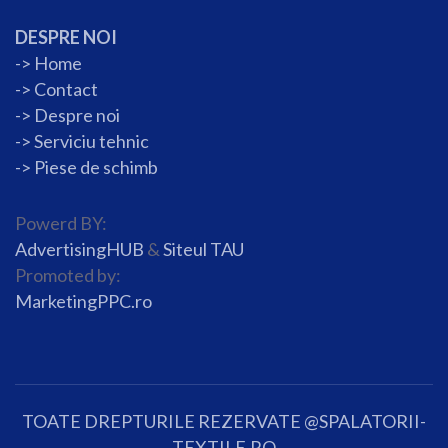
DESPRE NOI
->
Home
->
Contact
->
Despre noi
->
Serviciu tehnic
->
Piese de schimb
Powerd BY:
AdvertisingHUB
&
Siteul TAU
Promoted by:
MarketingPPC.ro
TOATE DREPTURILE REZERVATE @SPALATORII-
TEXTILE.RO