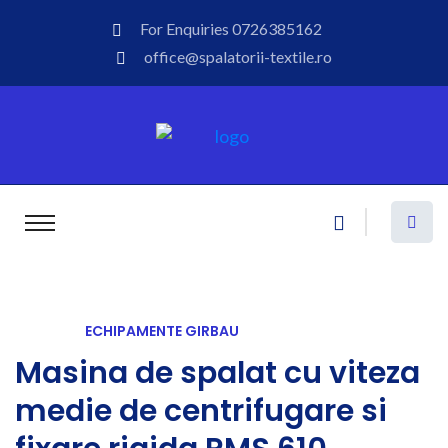
For Enquiries
0726385162
office@spalatorii-textile.ro
ECHIPAMENTE GIRBAU
Masina de spalat cu viteza
medie de centrifugare si