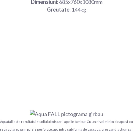
Dimensiuni:
685x760x1080mm
Greutate:
144kg
Aquafall este rezultatul studiului miscarii apei in tambur. Cu un nivel minim de apa si cu
recircularea prin palele perforate, apa intra sub forma de cascada, crescand actiunea