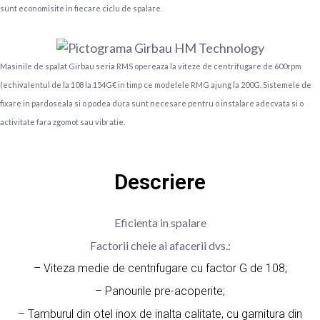
sunt economisite in fiecare ciclu de spalare.
Masinile de spalat Girbau seria RMS opereaza la viteze de centrifugare de 600rpm
(echivalentul de la 108 la 154G€ in timp ce modelele RMG ajung la 200G. Sistemele de
fixare in pardoseala si o podea dura sunt necesare pentru o instalare adecvata si o
activitate fara zgomot sau vibratie.
Descriere
Eficienta in spalare
Factorii cheie ai afacerii dvs.:
– Viteza medie de centrifugare cu factor G de 108;
– Panourile pre-acoperite;
– Tamburul din otel inox de inalta calitate, cu garnitura din