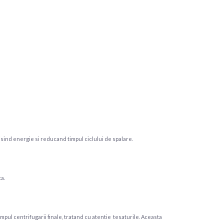
sind energie si reducand timpul ciclului de spalare.
a.
timpul centrifugarii finale, tratand cu atentie tesaturile. Aceasta