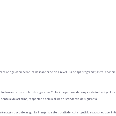
care atinge o temperatura de mare precizie a nivelului de apa programat, astfel economi
nclud un mecanism dublu de siguranță. Ciclul începe doar dacă ușa este închisă și blocat
dente și de a fi prins, respectand cele mai înalte standarde de siguranță.
ră margini ascuțite asigură că lenjeria este tratată delicat și ajută la evacuarea apei în 