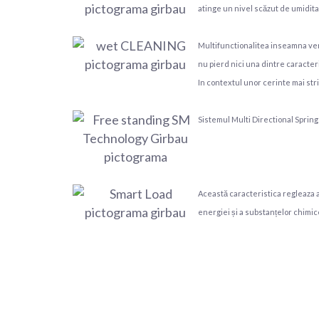
atinge un nivel scăzut de umiditat
Multifunctionalitea inseamna versa
nu pierd nici una dintre caracteri
In contextul unor cerinte mai st
Sistemul Multi Directional Springs
Această caracteristica regleaza a
energiei și a substanțelor chimice