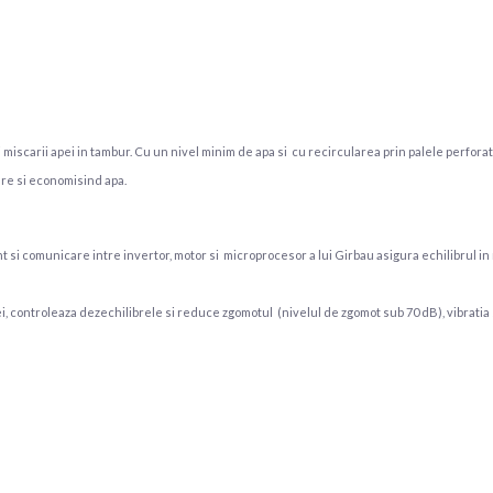
i miscarii apei in tambur. Cu un nivel minim de apa si cu recircularea prin palele perfor
are si economisind apa.
si comunicare intre invertor, motor si microprocesor a lui Girbau asigura echilibrul in
zei, controleaza dezechilibrele si reduce zgomotul (nivelul de zgomot sub 70 dB), vibrati