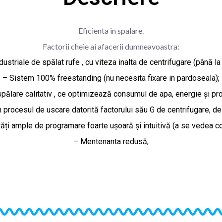
Eficienta in spalare.
Factorii cheie ai afacerii dumneavoastra:
dustriale de spălat rufe , cu viteza inalta de centrifugare (până la
– Sistem 100% freestanding (nu necesita fixare in pardoseala);
pălare calitativ , ce optimizează consumul de apa, energie și pr
 procesul de uscare datorită factorului său G de centrifugare, d
tăți ample de programare foarte ușoară și intuitivă (a se vedea co
– Mentenanta redusă;