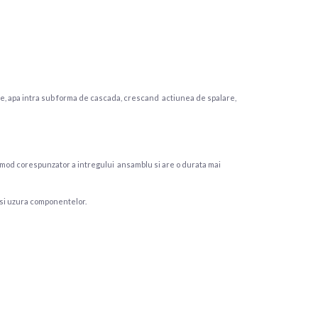
ate, apa intra sub forma de cascada, crescand actiunea de spalare,
 mod corespunzator a intregului ansamblu si are o durata mai
a si uzura componentelor.