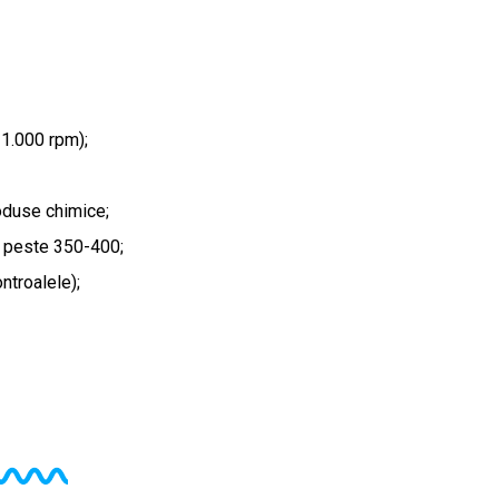
 1.000 rpm);
oduse chimice;
e peste 350-400;
ntroalele);