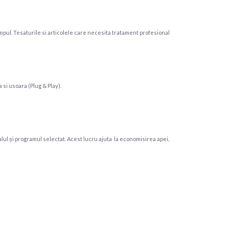
 timpul. Tesaturile si articolele care necesita tratament profesional
 si usoara (Plug & Play).
ul și programul selectat. Acest lucru ajuta la economisirea apei,