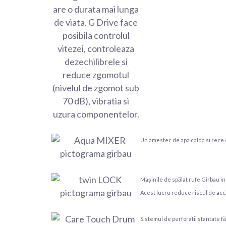
Un amestec de apa calda si rece 
Mașinile de spălat rufe Girbau i
Acest lucru reduce riscul de acci
Sistemul de perforatii stantate fă