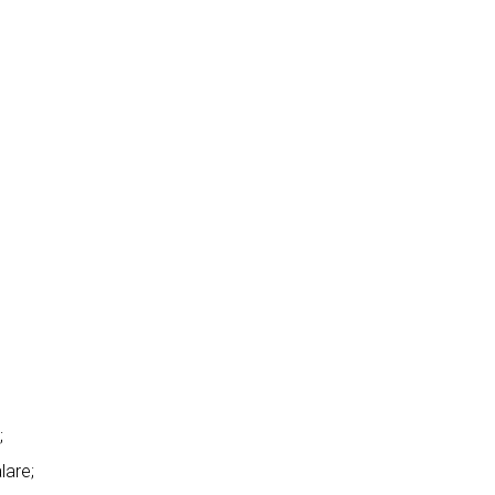
;
lare;