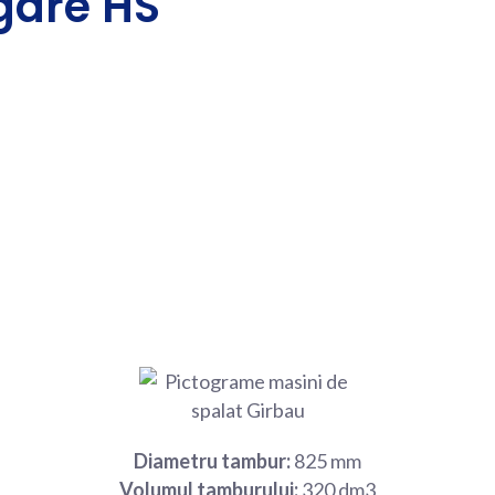
ugare HS
Diametru tambur:
825 mm
Volumul tamburului:
320 dm3