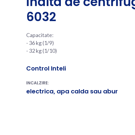
inalta de centrif
6032
Capacitate:
- 36 kg (1/9)
- 32 kg (1/10)
Control Inteli
INCALZIRE:
electrica, apa calda sau abur