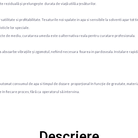
e reziduală și prelungește durata de viață utilă a țesăturilor.
tilitate si profitabilitate. Tesaturile noi spalate in apa si sensibile la solventi apar tot
sticle lor speciale.
ricte de mediu, curatarea umeda este o alternativa reala pentru curatare profesionala.
 absoarbe vibrațiile și zgomotul, nefiind necesara fixarea in pardoseala. Instalare rapida
utomat consumul de apa si timpul de dozare proporțional în funcție de greutate, material
 în fiecare proces, fără ca operatorul să intervina.
Descriere