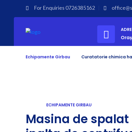
For Enquiries
0726385162
office@sp
ADRE
Oraș
Echipamente Girbau
Curatatorie chimica ha
ECHIPAMENTE GIRBAU
Masina de spalat 