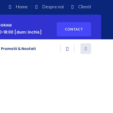
Home
Despre noi
Clienti
OGRAM
CONTACT
0-18:00 [dum: inchis]
Promotii & Noutati