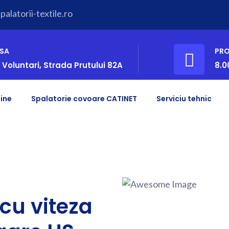
alatorii-textile.ro
SA
PR
 Voluntari, Strada Prutului 82A
8.0
ine
Spalatorie covoare CATINET
Serviciu tehnic
cu viteza