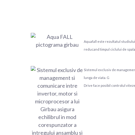
Aquafall este rezultatul studiulu
reducand timpul ciclului de spal
Sistemul exclusiv de management 
lunga de viata. G
Drive face posibil controlul vite