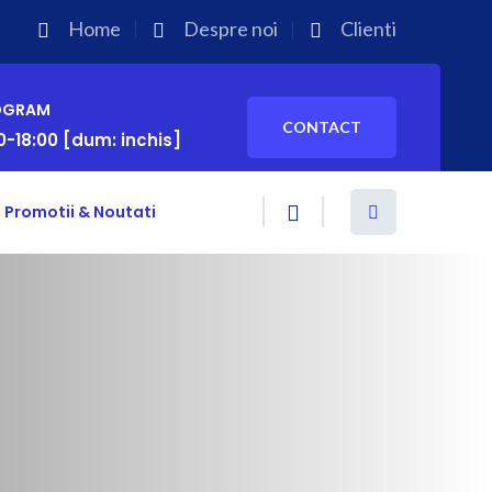
Home
Despre noi
Clienti
OGRAM
CONTACT
0-18:00 [dum: inchis]
Promotii & Noutati