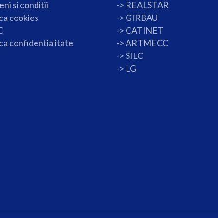
ni si conditii
->
REALSTAR
ica cookies
->
GIRBAU
C
->
CATINET
ica confidentialitate
->
ARTMECC
->
SILC
->
LG