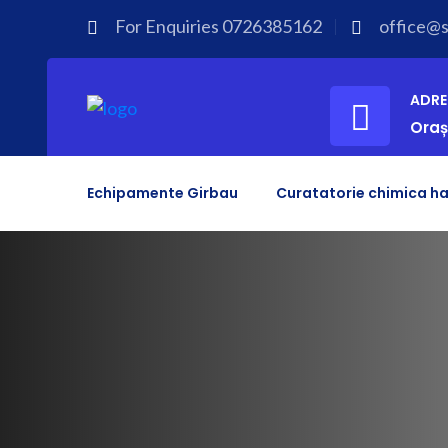
For Enquiries
0726385162
office@sp
ADRE
Oraș
Echipamente Girbau
Curatatorie chimica ha