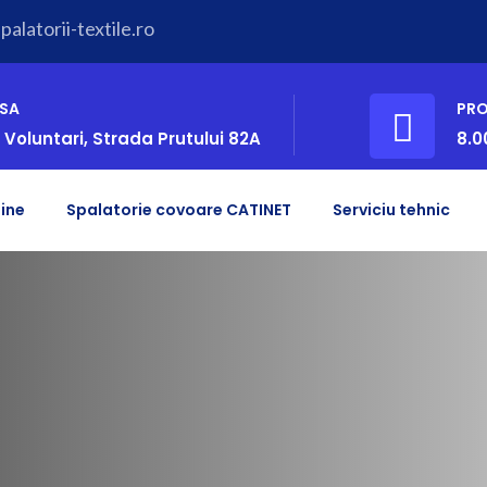
alatorii-textile.ro
SA
PR
 Voluntari, Strada Prutului 82A
8.0
ine
Spalatorie covoare CATINET
Serviciu tehnic