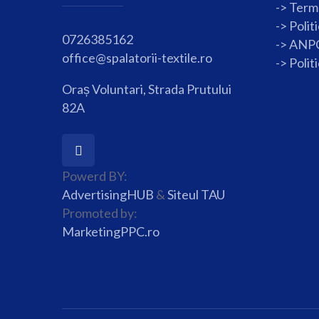
-> Terme
->
Polit
0726385162
-> ANP
office@spalatorii-textile.ro
->
Polit
Oraș Voluntari, Strada Prutului
82A
Powerd BY:
AdvertisingHUB
&
Siteul TAU
Promoted by:
MarketingPPC.ro