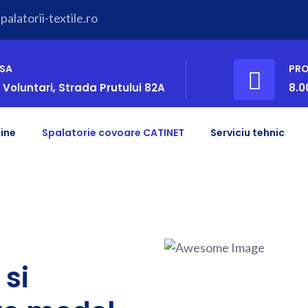
alatorii-textile.ro
SA
PR
 Voluntari, Strada Prutului 82A
8.0
ine
Spalatorie covoare CATINET
Serviciu tehnic
si