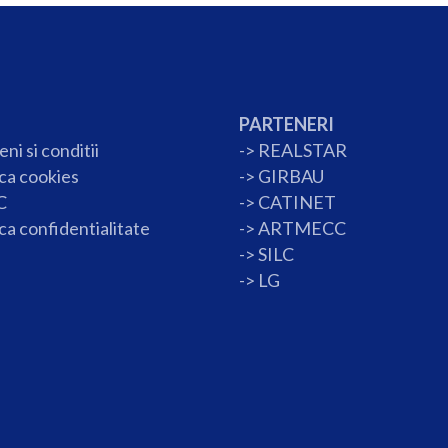
PARTENERI
ni si conditii
->
REALSTAR
ica cookies
->
GIRBAU
C
->
CATINET
ica confidentialitate
->
ARTMECC
->
SILC
->
LG