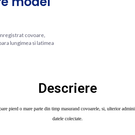
re model
inregistrat covoare,
ara lungimea si latimea
Descriere
oare pierd o mare parte din timp masurand covoarele, si, ulterior admin
datele colectate.