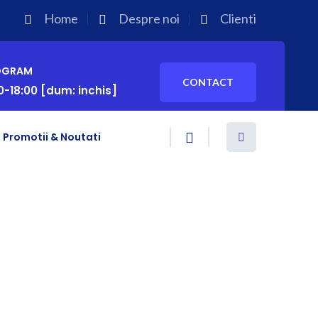
Home
Despre noi
Clienti
OGRAM
CONTACT
0-18:00 [dum: inchis]
Promotii & Noutati