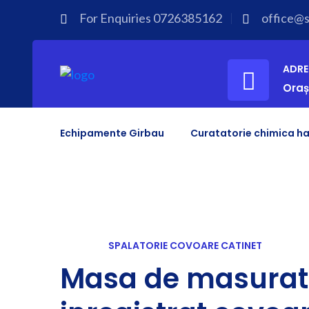
For Enquiries
0726385162
office@sp
ADRE
Oraș
Echipamente Girbau
Curatatorie chimica ha
SPALATORIE COVOARE CATINET
Masa de masurat 