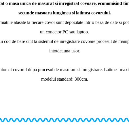
tat o masa unica de masurat si inregistrat covoare, economisind tim
secunde masoara lungimea si latimea covorului.
rmatiile atasate la fiecare covor sunt depozitate intr-o baza de date si pot
un conector PC sau laptop.
i cod de bare citit la sistemul de inregistrare covoare procesul de manip
intotdeauna usor.
utomat covorul dupa procesul de masurare si inregistrare. Latimea maxi
modelul standard: 300cm.