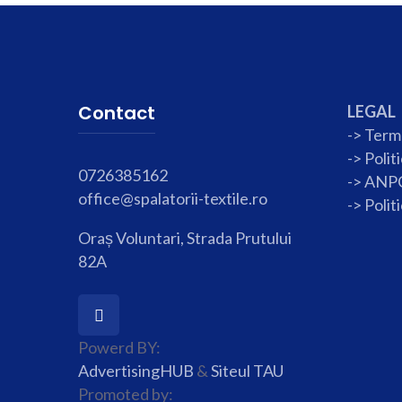
Contact
LEGAL
-> Terme
->
Polit
0726385162
-> ANP
office@spalatorii-textile.ro
->
Polit
Oraș Voluntari, Strada Prutului
82A
Powerd BY:
AdvertisingHUB
&
Siteul TAU
Promoted by: