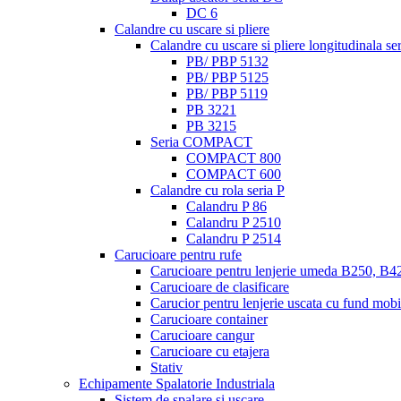
DC 6
Calandre cu uscare si pliere
Calandre cu uscare si pliere longitudinala s
PB/ PBP 5132
PB/ PBP 5125
PB/ PBP 5119
PB 3221
PB 3215
Seria COMPACT
COMPACT 800
COMPACT 600
Calandre cu rola seria P
Calandru P 86
Calandru P 2510
Calandru P 2514
Carucioare pentru rufe
Carucioare pentru lenjerie umeda B250, B4
Carucioare de clasificare
Carucior pentru lenjerie uscata cu fund mobi
Carucioare container
Carucioare cangur
Carucioare cu etajera
Stativ
Echipamente Spalatorie Industriala
Sistem de spalare si uscare