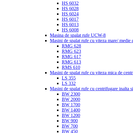
HS 6032
HS 6028
HS 6024
HS 6017
HS 6013
HS 6008
Masina de spalat rufe UCW-8
Masini de spalat rufe cu viteza mare/ medie
RMG 628
RMG 623
RMG 617
RMG 613
RMS 610
Masini de spalat rufe cu viteza mica de centr
LS 355
LS 332
Masini de spalat rufe cu centrifugare inalta 
BW 2300
BW 2000
BW 1700
BW 1400
BW 1200
BW 900
BW 700
BW 450