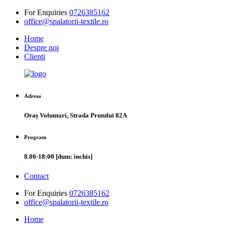
For Enquiries
0726385162
office@spalatorii-textile.ro
Home
Despre noi
Clienti
Adresa
Oraș Voluntari, Strada Prutului 82A
Program
8.00-18:00 [dum: inchis]
Contact
For Enquiries
0726385162
office@spalatorii-textile.ro
Home