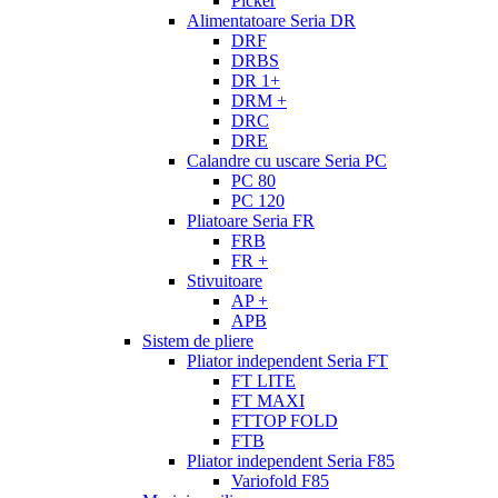
Picker
Alimentatoare Seria DR
DRF
DRBS
DR 1+
DRM +
DRC
DRE
Calandre cu uscare Seria PC
PC 80
PC 120
Pliatoare Seria FR
FRB
FR +
Stivuitoare
AP +
APB
Sistem de pliere
Pliator independent Seria FT
FT LITE
FT MAXI
FTTOP FOLD
FTB
Pliator independent Seria F85
Variofold F85