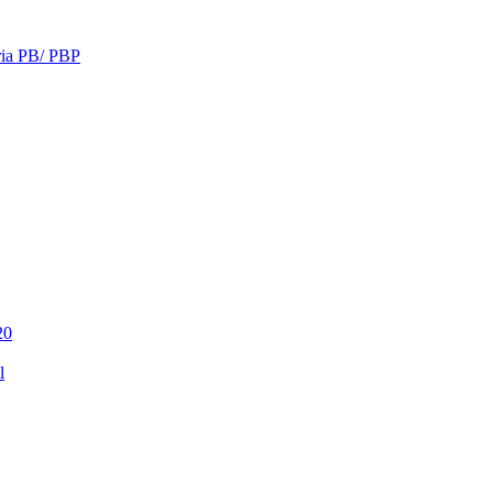
eria PB/ PBP
20
l