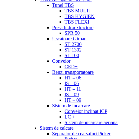
Tunel TBS
TBS MULTI
TBS HYGIEN
TBS FLEXI
Presa hidroextractore
SPR 50
Uscatoare Girbau
ST 2700
ST 1302
ST 100
Conveior
CED+
Benzi transportatoare
HT – 06
IS – 06
HT – 11
IS – 09
HT – 09
Sistem de incarcare
Conveior inclinat ICP
LC +
Sistem de incarcare aeriana
Sistem de calcare
Separator de cearsafuri Picker