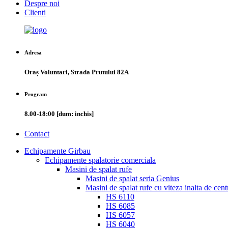
Despre noi
Clienti
Adresa
Oraș Voluntari, Strada Prutului 82A
Program
8.00-18:00 [dum: inchis]
Contact
Echipamente Girbau
Echipamente spalatorie comerciala
Masini de spalat rufe
Masini de spalat seria Genius
Masini de spalat rufe cu viteza inalta de ce
HS 6110
HS 6085
HS 6057
HS 6040