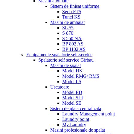
Masini auxiliare
Sistem de finisat uniforme
Seria FTS
Tunel KS
Masini de ambalat
SL 55
S 870
S 560 NA
BP 802 AS
BP 1102 AS
Echipamente spalatorie self-service
Spalatorie self service Girbau
Masini de spalat
Model HS
Model RMG/ RMS
Model LS
Uscatoare
Model ED
Model SLI
Model SE
Sistem de plata centralizata
Laundry Management point
Laundry point
My Laundry
Masini profesionale de spalat