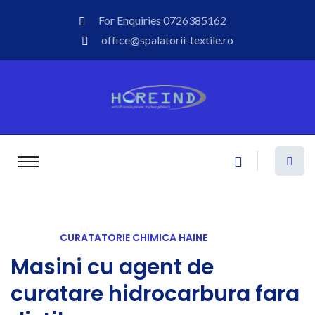
For Enquiries
0726385162
office@spalatorii-textile.ro
CURATATORIE CHIMICA HAINE
Masini cu agent de
curatare hidrocarbura fara