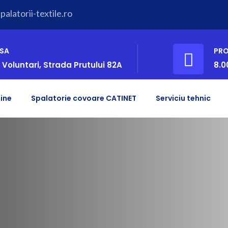
alatorii-textile.ro
SA
PR
 Voluntari, Strada Prutului 82A
8.0
ine
Spalatorie covoare CATINET
Serviciu tehnic