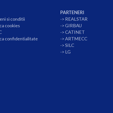
PARTENERI
ni si conditii
->
REALSTAR
ica cookies
->
GIRBAU
C
->
CATINET
ica confidentialitate
->
ARTMECC
->
SILC
->
LG