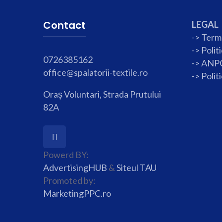
Contact
LEGAL
-> Terme
->
Polit
0726385162
-> ANP
office@spalatorii-textile.ro
->
Polit
Oraș Voluntari, Strada Prutului
82A
Powerd BY:
AdvertisingHUB
&
Siteul TAU
Promoted by:
MarketingPPC.ro