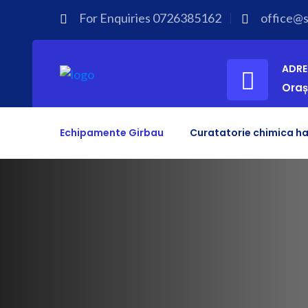
For Enquiries
0726385162
office@sp
ADRE
Oraș
Echipamente Girbau
Curatatorie chimica ha