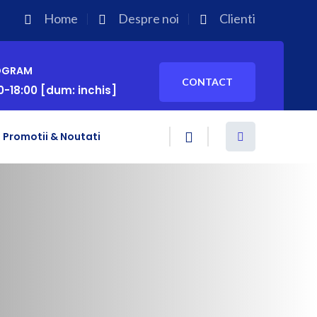
Home
Despre noi
Clienti
OGRAM
CONTACT
0-18:00 [dum: inchis]
Promotii & Noutati