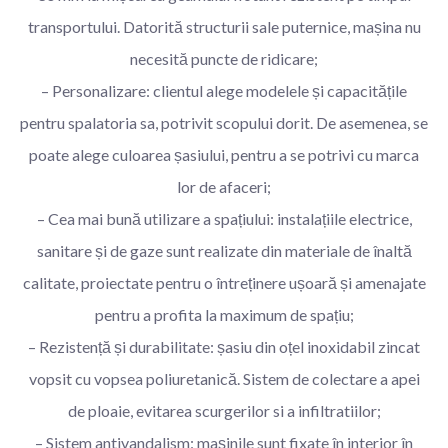
transportului. Datorită structurii sale puternice, mașina nu
necesită puncte de ridicare;
– Personalizare: clientul alege modelele și capacitățile
pentru spalatoria sa, potrivit scopului dorit. De asemenea, se
poate alege culoarea șasiului, pentru a se potrivi cu marca
lor de afaceri;
– Cea mai bună utilizare a spațiului: instalațiile electrice,
sanitare și de gaze sunt realizate din materiale de înaltă
calitate, proiectate pentru o întreținere ușoară și amenajate
pentru a profita la maximum de spațiu;
– Rezistență și durabilitate: șasiu din oțel inoxidabil zincat
vopsit cu vopsea poliuretanică. Sistem de colectare a apei
de ploaie, evitarea scurgerilor si a infiltratiilor;
– Sistem antivandalism: mașinile sunt fixate în interior în