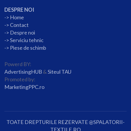
DESPRE NOI
->
Home
->
Contact
->
Despre noi
->
Serviciu tehnic
->
Piese de schimb
Powerd BY:
AdvertisingHUB
&
Siteul TAU
Promoted by:
MarketingPPC.ro
TOATE DREPTURILE REZERVATE @SPALATORII-
TEXTILE.RO