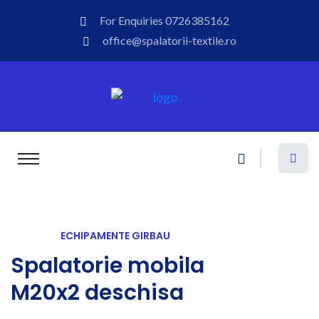
For Enquiries
0726385162
office@spalatorii-textile.ro
ECHIPAMENTE GIRBAU
Spalatorie mobila
M20x2 deschisa